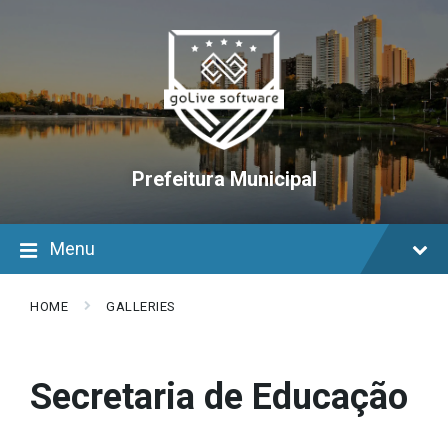
Skip
Skip
Skip
to
to
to
content
main
footer
navigation
Prefeitura Municipal
Menu
HOME
GALLERIES
Secretaria de Educação