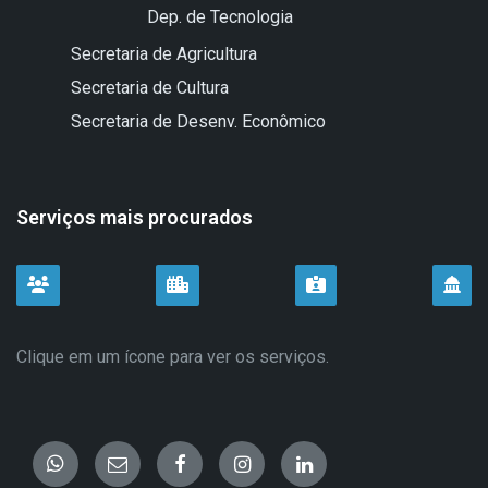
Dep. de Tecnologia
Secretaria de Agricultura
Secretaria de Cultura
Secretaria de Desenv. Econômico
Serviços mais procurados
CIDADÃO
EMPRESAS
SERVIDOR
TUR
Clique em um ícone para ver os serviços.
Fale
E-
Facebook
Instagram
LinkedIn
conosco