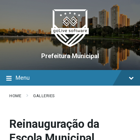
Skip
Skip
Skip
to
to
to
content
main
footer
navigation
Prefeitura Municipal
Menu
HOME
GALLERIES
Reinauguração da
Escola Municipal