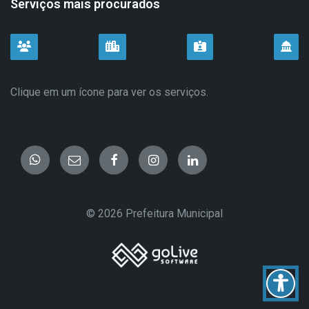
Serviços mais procurados
CIDADÃO
EMPRESAS
SERVIDOR
TUR
Clique em um ícone para ver os serviços.
Fale
E-
Facebook
Instagram
LinkedIn
conosco
pelo
mail
WhatsApp
© 2026 Prefeitura Municipal